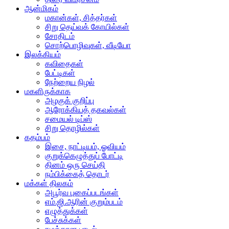
ஆன்மிகம்
மகான்கள், சித்தர்கள்
சிறு தெய்வக் கோயில்கள்
சோதிடம்
சொற்பொழிவுகள், வீடியோ
இலக்கியம்
கவிதைகள்
பேட்டிகள்
நேற்றைய நிழல்
மகளிருக்காக
அழகுக் குறிப்பு
ஆரோக்கியத் தகவல்கள்
சமையல் டிப்ஸ்
சிறு தொழில்கள்
கதம்பம்
இசை, நாட்டியம், ஓவியம்
குறுக்கெழுத்துப் போட்டி
தினம் ஒரு செய்தி
நம்பிக்கைத் தொடர்
மக்கள் திலகம்
அபூர்வ புகைப்படங்கள்
எம்.ஜி.ஆரின் குறும்படம்
எழுத்துக்கள்
பேச்சுக்கள்