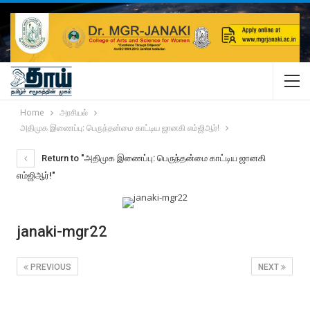
Home
அரசியல்
அதிமுக இணைப்பு: பெருந்தன்மை காட்டிய ஜானகி எம்ஜிஆர்!
Return to "அதிமுக இணைப்பு: பெருந்தன்மை காட்டிய ஜானகி
எம்ஜிஆர்!"
janaki-mgr22
PREVIOUS
NEXT