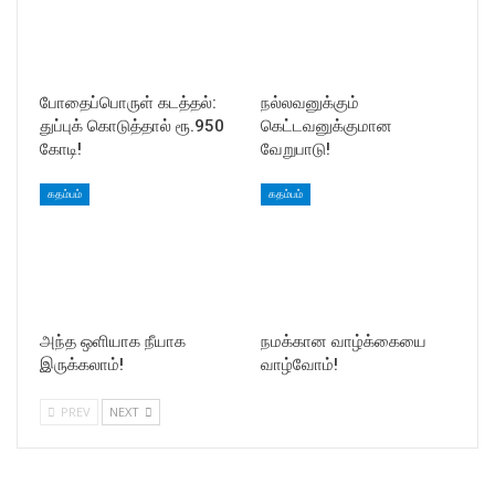
போதைப்பொருள் கடத்தல்:
நல்லவனுக்கும்
துப்புக் கொடுத்தால் ரூ.950
கெட்டவனுக்குமான
கோடி!
வேறுபாடு!
கதம்பம்
கதம்பம்
அந்த ஒளியாக நீயாக
நமக்கான வாழ்க்கையை
இருக்கலாம்!
வாழ்வோம்!
PREV
NEXT