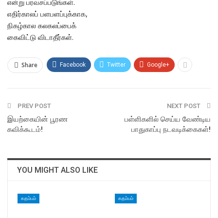
என்று பரவசப்படுங்கள்.
எதிர்காலப் பளபளப்புக்காக,
நிகழ்கால கலகலப்பைக்
கைவிட்டு விடாதீர்கள்.
Share
Facebook
Twitter
Google+
PREV POST
NEXT POST
இயற்கையின் பூரண
பள்ளிகளில் செய்ய வேண்டிய
கவிக்கூடம்!
பாதுகாப்பு நடவடிக்கைகள்!
YOU MIGHT ALSO LIKE
கதம்பம்
கதம்பம்