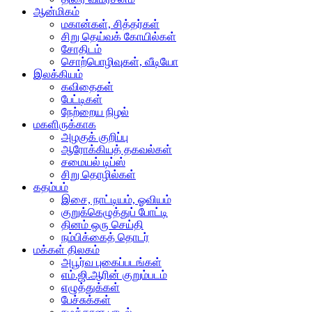
ஆன்மிகம்
மகான்கள், சித்தர்கள்
சிறு தெய்வக் கோயில்கள்
சோதிடம்
சொற்பொழிவுகள், வீடியோ
இலக்கியம்
கவிதைகள்
பேட்டிகள்
நேற்றைய நிழல்
மகளிருக்காக
அழகுக் குறிப்பு
ஆரோக்கியத் தகவல்கள்
சமையல் டிப்ஸ்
சிறு தொழில்கள்
கதம்பம்
இசை, நாட்டியம், ஓவியம்
குறுக்கெழுத்துப் போட்டி
தினம் ஒரு செய்தி
நம்பிக்கைத் தொடர்
மக்கள் திலகம்
அபூர்வ புகைப்படங்கள்
எம்.ஜி.ஆரின் குறும்படம்
எழுத்துக்கள்
பேச்சுக்கள்