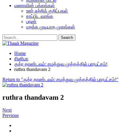
நமக்கான பாடல்
மணாவின் பக்கங்கள்
ஊர் சுற்றிக் குறிப்புகள்
சாப்பிட வாங்க
பரண்
மறக்க முடியாத முகங்கள்
Home
சினிமா
ருத்ர தாண்டவம்: சமத்துவ முத்தத்தில் பாரபட்சம்!
ruthra thandavam 2
Return to "ருத்ர தாண்டவம்: சமத்துவ முத்தத்தில் பாரபட்சம்!"
ruthra thandavam 2
Next
Previous