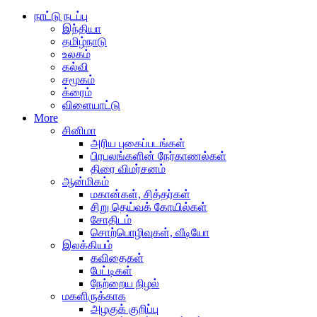
நாட்டு நடப்பு
இந்தியா
தமிழ்நாடு
உலகம்
கல்வி
சமூகம்
க்ரைம்
விளையாட்டு
More
சினிமா
அரிய புகைப்படங்கள்
பிரபலங்களின் நேர்காணல்கள்
திரை விமர்சனம்
ஆன்மிகம்
மகான்கள், சித்தர்கள்
சிறு தெய்வக் கோயில்கள்
சோதிடம்
சொற்பொழிவுகள், வீடியோ
இலக்கியம்
கவிதைகள்
பேட்டிகள்
நேற்றைய நிழல்
மகளிருக்காக
அழகுக் குறிப்பு