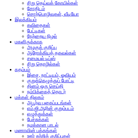
சிறு தெய்வக் கோயில்கள்
சோதிடம்
சொற்பொழிவுகள், வீடியோ
இலக்கியம்
கவிதைகள்
பேட்டிகள்
நேற்றைய நிழல்
மகளிருக்காக
அழகுக் குறிப்பு
ஆரோக்கியத் தகவல்கள்
சமையல் டிப்ஸ்
சிறு தொழில்கள்
கதம்பம்
இசை, நாட்டியம், ஓவியம்
குறுக்கெழுத்துப் போட்டி
தினம் ஒரு செய்தி
நம்பிக்கைத் தொடர்
மக்கள் திலகம்
அபூர்வ புகைப்படங்கள்
எம்.ஜி.ஆரின் குறும்படம்
எழுத்துக்கள்
பேச்சுக்கள்
நமக்கான பாடல்
மணாவின் பக்கங்கள்
ஊர் சுற்றிக் குறிப்புகள்