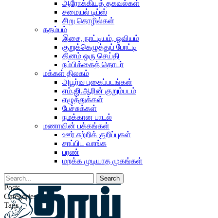
ஆரோக்கியத் தகவல்கள்
சமையல் டிப்ஸ்
சிறு தொழில்கள்
கதம்பம்
இசை, நாட்டியம், ஓவியம்
குறுக்கெழுத்துப் போட்டி
தினம் ஒரு செய்தி
நம்பிக்கைத் தொடர்
மக்கள் திலகம்
அபூர்வ புகைப்படங்கள்
எம்.ஜி.ஆரின் குறும்படம்
எழுத்துக்கள்
பேச்சுக்கள்
நமக்கான பாடல்
மணாவின் பக்கங்கள்
ஊர் சுற்றிக் குறிப்புகள்
சாப்பிட வாங்க
பரண்
மறக்க முடியாத முகங்கள்
Posts
Categories
Tags