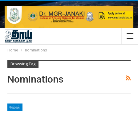
Home
nominations
Browsing Tag
Nominations
தேர்தல்