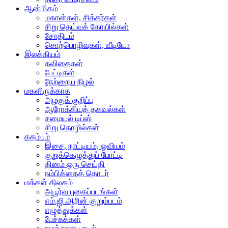
ஆன்மிகம்
மகான்கள், சித்தர்கள்
சிறு தெய்வக் கோயில்கள்
சோதிடம்
சொற்பொழிவுகள், வீடியோ
இலக்கியம்
கவிதைகள்
பேட்டிகள்
நேற்றைய நிழல்
மகளிருக்காக
அழகுக் குறிப்பு
ஆரோக்கியத் தகவல்கள்
சமையல் டிப்ஸ்
சிறு தொழில்கள்
கதம்பம்
இசை, நாட்டியம், ஓவியம்
குறுக்கெழுத்துப் போட்டி
தினம் ஒரு செய்தி
நம்பிக்கைத் தொடர்
மக்கள் திலகம்
அபூர்வ புகைப்படங்கள்
எம்.ஜி.ஆரின் குறும்படம்
எழுத்துக்கள்
பேச்சுக்கள்