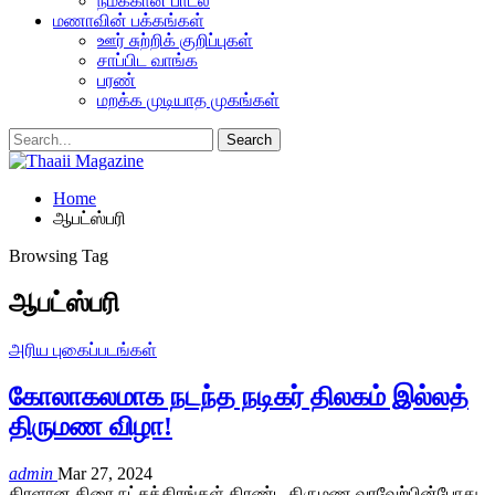
நமக்கான பாடல்
மணாவின் பக்கங்கள்
ஊர் சுற்றிக் குறிப்புகள்
சாப்பிட வாங்க
பரண்
மறக்க முடியாத முகங்கள்
Home
ஆபட்ஸ்பரி
Browsing Tag
ஆபட்ஸ்பரி
அரிய புகைப்படங்கள்
கோலாகலமாக நடந்த நடிகர் திலகம் இல்லத்
திருமண விழா!
admin
Mar 27, 2024
திரளான திரை நட்சத்திரங்கள் திரண்ட திருமண வரவேற்பின்போது