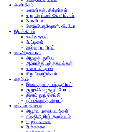
ஆன்மிகம்
மகான்கள், சித்தர்கள்
சிறு தெய்வக் கோயில்கள்
சோதிடம்
சொற்பொழிவுகள், வீடியோ
இலக்கியம்
கவிதைகள்
பேட்டிகள்
நேற்றைய நிழல்
மகளிருக்காக
அழகுக் குறிப்பு
ஆரோக்கியத் தகவல்கள்
சமையல் டிப்ஸ்
சிறு தொழில்கள்
கதம்பம்
இசை, நாட்டியம், ஓவியம்
குறுக்கெழுத்துப் போட்டி
தினம் ஒரு செய்தி
நம்பிக்கைத் தொடர்
மக்கள் திலகம்
அபூர்வ புகைப்படங்கள்
எம்.ஜி.ஆரின் குறும்படம்
எழுத்துக்கள்
பேச்சுக்கள்