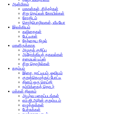
ஆன்மிகம்
மகான்கள், சித்தர்கள்
சிறு தெய்வக் கோயில்கள்
சோதிடம்
சொற்பொழிவுகள், வீடியோ
இலக்கியம்
கவிதைகள்
பேட்டிகள்
நேற்றைய நிழல்
மகளிருக்காக
அழகுக் குறிப்பு
ஆரோக்கியத் தகவல்கள்
சமையல் டிப்ஸ்
சிறு தொழில்கள்
கதம்பம்
இசை, நாட்டியம், ஓவியம்
குறுக்கெழுத்துப் போட்டி
தினம் ஒரு செய்தி
நம்பிக்கைத் தொடர்
மக்கள் திலகம்
அபூர்வ புகைப்படங்கள்
எம்.ஜி.ஆரின் குறும்படம்
எழுத்துக்கள்
பேச்சுக்கள்