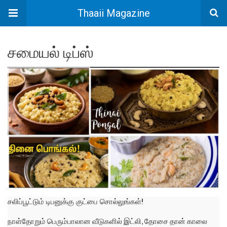
Thaaii Magazine
சமையல் டிப்ஸ்
சலிப்பூட்டும் டிபனுக்கு குட்பை சொல்லுங்கள்!
நாள்தோறும் பெரும்பாலான வீடுகளில் இட்லி, தோசை தான் காலை