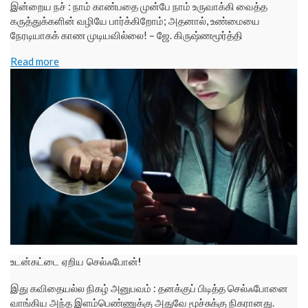
இன்றைய நச் : நாம் காண்பதை முன்பே நாம் உருவாக்கி வைத்த
கருத்துக்களின் வழியே பார்க்கிறோம்; அதனால், உண்மையை
நேரடியாகக் காண முடியவில்லை! – ஜே. கிருஷ்ணமூர்த்தி
Read more
உடன்கட்டை ஏறிய செல்ஃபோன்!
இது கவிதையல்ல நிகழ் அனுபவம் : தனக்குப் பிடித்த செல்ஃபோனை
வாங்கிய அந்த இளம்பெண்ணுக்கு அதுவே மூச்சுக்கு நிகரானது.