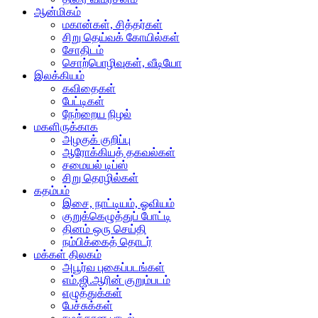
ஆன்மிகம்
மகான்கள், சித்தர்கள்
சிறு தெய்வக் கோயில்கள்
சோதிடம்
சொற்பொழிவுகள், வீடியோ
இலக்கியம்
கவிதைகள்
பேட்டிகள்
நேற்றைய நிழல்
மகளிருக்காக
அழகுக் குறிப்பு
ஆரோக்கியத் தகவல்கள்
சமையல் டிப்ஸ்
சிறு தொழில்கள்
கதம்பம்
இசை, நாட்டியம், ஓவியம்
குறுக்கெழுத்துப் போட்டி
தினம் ஒரு செய்தி
நம்பிக்கைத் தொடர்
மக்கள் திலகம்
அபூர்வ புகைப்படங்கள்
எம்.ஜி.ஆரின் குறும்படம்
எழுத்துக்கள்
பேச்சுக்கள்