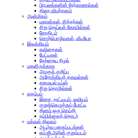
பிரபலங்களின் நேர்காணல்கள்
திரை விமர்சனம்
ஆன்மிகம்
மகான்கள், சித்தர்கள்
சிறு தெய்வக் கோயில்கள்
சோதிடம்
சொற்பொழிவுகள், வீடியோ
இலக்கியம்
கவிதைகள்
பேட்டிகள்
நேற்றைய நிழல்
மகளிருக்காக
அழகுக் குறிப்பு
ஆரோக்கியத் தகவல்கள்
சமையல் டிப்ஸ்
சிறு தொழில்கள்
கதம்பம்
இசை, நாட்டியம், ஓவியம்
குறுக்கெழுத்துப் போட்டி
தினம் ஒரு செய்தி
நம்பிக்கைத் தொடர்
மக்கள் திலகம்
அபூர்வ புகைப்படங்கள்
எம்.ஜி.ஆரின் குறும்படம்