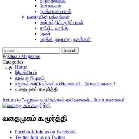
எழுத்துக்கள்
பேச்சுக்கள்
நமக்கான பாடல்
மணாவின் பக்கங்கள்
ஊர் சுற்றிக் குறிப்புகள்
சாப்பிட வாங்க
பரண்
மறக்க முடியாத முகங்கள்
Posts
Categories
Home
Tags
இலக்கியம்
நூல் அறிமுகம்
சமூகக் கற்பிதங்கள் வலிகளைவிட மோசமானவை!
வதைமுகம் க.மூர்த்தி
Return to "சமூகக் கற்பிதங்கள் வலிகளைவிட மோசமானவை!"
வதைமுகம் க.மூர்த்தி
Facebook
Join us on Facebook
Twitter
Join us on Twitter