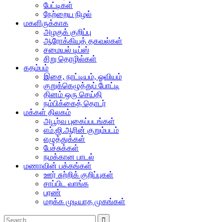
பேட்டிகள்
நேற்றைய நிழல்
மகளிருக்காக
அழகுக் குறிப்பு
ஆரோக்கியத் தகவல்கள்
சமையல் டிப்ஸ்
சிறு தொழில்கள்
கதம்பம்
இசை, நாட்டியம், ஓவியம்
குறுக்கெழுத்துப் போட்டி
தினம் ஒரு செய்தி
நம்பிக்கைத் தொடர்
மக்கள் திலகம்
அபூர்வ புகைப்படங்கள்
எம்.ஜி.ஆரின் குறும்படம்
எழுத்துக்கள்
பேச்சுக்கள்
நமக்கான பாடல்
மணாவின் பக்கங்கள்
ஊர் சுற்றிக் குறிப்புகள்
சாப்பிட வாங்க
பரண்
மறக்க முடியாத முகங்கள்