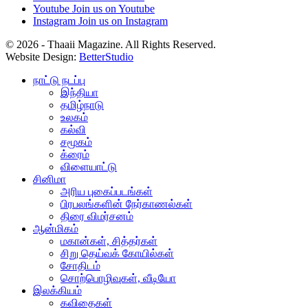
Youtube
Join us on Youtube
Instagram
Join us on Instagram
© 2026 - Thaaii Magazine. All Rights Reserved.
Website Design:
BetterStudio
நாட்டு நடப்பு
இந்தியா
தமிழ்நாடு
உலகம்
கல்வி
சமூகம்
க்ரைம்
விளையாட்டு
சினிமா
அரிய புகைப்படங்கள்
பிரபலங்களின் நேர்காணல்கள்
திரை விமர்சனம்
ஆன்மிகம்
மகான்கள், சித்தர்கள்
சிறு தெய்வக் கோயில்கள்
சோதிடம்
சொற்பொழிவுகள், வீடியோ
இலக்கியம்
கவிதைகள்