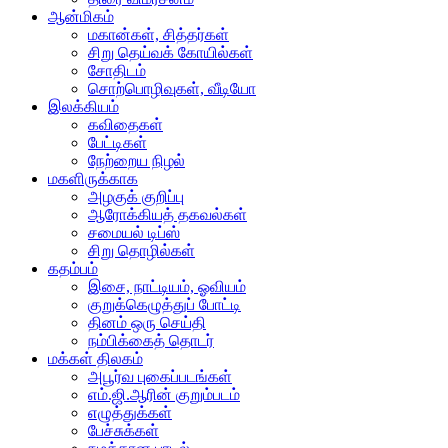
ஆன்மிகம்
மகான்கள், சித்தர்கள்
சிறு தெய்வக் கோயில்கள்
சோதிடம்
சொற்பொழிவுகள், வீடியோ
இலக்கியம்
கவிதைகள்
பேட்டிகள்
நேற்றைய நிழல்
மகளிருக்காக
அழகுக் குறிப்பு
ஆரோக்கியத் தகவல்கள்
சமையல் டிப்ஸ்
சிறு தொழில்கள்
கதம்பம்
இசை, நாட்டியம், ஓவியம்
குறுக்கெழுத்துப் போட்டி
தினம் ஒரு செய்தி
நம்பிக்கைத் தொடர்
மக்கள் திலகம்
அபூர்வ புகைப்படங்கள்
எம்.ஜி.ஆரின் குறும்படம்
எழுத்துக்கள்
பேச்சுக்கள்