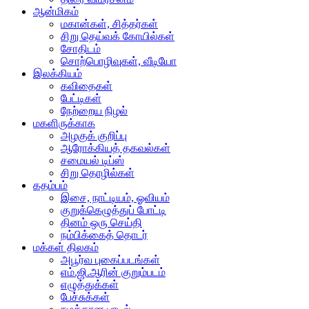
ஆன்மிகம்
மகான்கள், சித்தர்கள்
சிறு தெய்வக் கோயில்கள்
சோதிடம்
சொற்பொழிவுகள், வீடியோ
இலக்கியம்
கவிதைகள்
பேட்டிகள்
நேற்றைய நிழல்
மகளிருக்காக
அழகுக் குறிப்பு
ஆரோக்கியத் தகவல்கள்
சமையல் டிப்ஸ்
சிறு தொழில்கள்
கதம்பம்
இசை, நாட்டியம், ஓவியம்
குறுக்கெழுத்துப் போட்டி
தினம் ஒரு செய்தி
நம்பிக்கைத் தொடர்
மக்கள் திலகம்
அபூர்வ புகைப்படங்கள்
எம்.ஜி.ஆரின் குறும்படம்
எழுத்துக்கள்
பேச்சுக்கள்