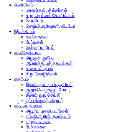
ஆன்மிகம்
மகான்கள், சித்தர்கள்
சிறு தெய்வக் கோயில்கள்
சோதிடம்
சொற்பொழிவுகள், வீடியோ
இலக்கியம்
கவிதைகள்
பேட்டிகள்
நேற்றைய நிழல்
மகளிருக்காக
அழகுக் குறிப்பு
ஆரோக்கியத் தகவல்கள்
சமையல் டிப்ஸ்
சிறு தொழில்கள்
கதம்பம்
இசை, நாட்டியம், ஓவியம்
குறுக்கெழுத்துப் போட்டி
தினம் ஒரு செய்தி
நம்பிக்கைத் தொடர்
மக்கள் திலகம்
அபூர்வ புகைப்படங்கள்
எம்.ஜி.ஆரின் குறும்படம்
எழுத்துக்கள்
பேச்சுக்கள்