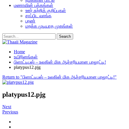
நமக்கான பாடல்
மணாவின் பக்கங்கள்
ஊர் சுற்றிக் குறிப்புகள்
சாப்பிட வாங்க
பரண்
மறக்க முடியாத முகங்கள்
Home
உயிரினங்கள்
பிளாட்டிபஸ் – உலகின் மிக ஆச்சரியமான பாலூட்டி!
platypus12.pjg
Return to "பிளாட்டிபஸ் – உலகின் மிக ஆச்சரியமான பாலூட்டி!"
platypus12.pjg
Next
Previous