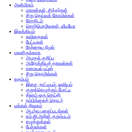
ஆன்மிகம்
மகான்கள், சித்தர்கள்
சிறு தெய்வக் கோயில்கள்
சோதிடம்
சொற்பொழிவுகள், வீடியோ
இலக்கியம்
கவிதைகள்
பேட்டிகள்
நேற்றைய நிழல்
மகளிருக்காக
அழகுக் குறிப்பு
ஆரோக்கியத் தகவல்கள்
சமையல் டிப்ஸ்
சிறு தொழில்கள்
கதம்பம்
இசை, நாட்டியம், ஓவியம்
குறுக்கெழுத்துப் போட்டி
தினம் ஒரு செய்தி
நம்பிக்கைத் தொடர்
மக்கள் திலகம்
அபூர்வ புகைப்படங்கள்
எம்.ஜி.ஆரின் குறும்படம்
எழுத்துக்கள்
பேச்சுக்கள்