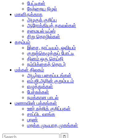
பேட்டிகள்
நேற்றைய நிழல்
மகளிருக்காக
அழகுக் குறிப்பு
ஆரோக்கியத் தகவல்கள்
சமையல் டிப்ஸ்
சிறு தொழில்கள்
கதம்பம்
இசை, நாட்டியம், ஓவியம்
குறுக்கெழுத்துப் போட்டி
தினம் ஒரு செய்தி
நம்பிக்கைத் தொடர்
மக்கள் திலகம்
அபூர்வ புகைப்படங்கள்
எம்.ஜி.ஆரின் குறும்படம்
எழுத்துக்கள்
பேச்சுக்கள்
நமக்கான பாடல்
மணாவின் பக்கங்கள்
ஊர் சுற்றிக் குறிப்புகள்
சாப்பிட வாங்க
பரண்
மறக்க முடியாத முகங்கள்