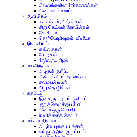
பிரபலங்களின் நேர்காணல்கள்
திரை விமர்சனம்
ஆன்மிகம்
மகான்கள், சித்தர்கள்
சிறு தெய்வக் கோயில்கள்
சோதிடம்
சொற்பொழிவுகள், வீடியோ
இலக்கியம்
கவிதைகள்
பேட்டிகள்
நேற்றைய நிழல்
மகளிருக்காக
அழகுக் குறிப்பு
ஆரோக்கியத் தகவல்கள்
சமையல் டிப்ஸ்
சிறு தொழில்கள்
கதம்பம்
இசை, நாட்டியம், ஓவியம்
குறுக்கெழுத்துப் போட்டி
தினம் ஒரு செய்தி
நம்பிக்கைத் தொடர்
மக்கள் திலகம்
அபூர்வ புகைப்படங்கள்
எம்.ஜி.ஆரின் குறும்படம்