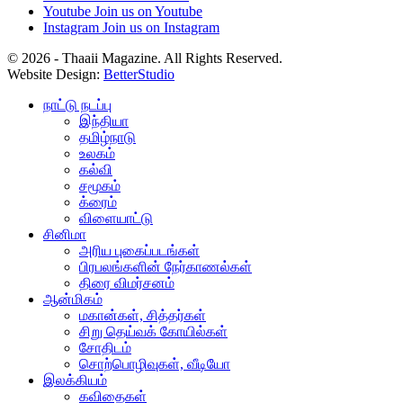
Youtube
Join us on Youtube
Instagram
Join us on Instagram
© 2026 - Thaaii Magazine. All Rights Reserved.
Website Design:
BetterStudio
நாட்டு நடப்பு
இந்தியா
தமிழ்நாடு
உலகம்
கல்வி
சமூகம்
க்ரைம்
விளையாட்டு
சினிமா
அரிய புகைப்படங்கள்
பிரபலங்களின் நேர்காணல்கள்
திரை விமர்சனம்
ஆன்மிகம்
மகான்கள், சித்தர்கள்
சிறு தெய்வக் கோயில்கள்
சோதிடம்
சொற்பொழிவுகள், வீடியோ
இலக்கியம்
கவிதைகள்