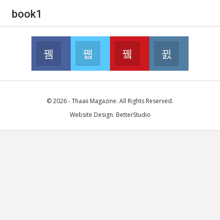
book1
Facebook
Twitter
Youtube
Instagram
Join us on Facebook
Join us on Twitter
Join us on Youtube
Join us on 
© 2026 - Thaaii Magazine. All Rights Reserved.
Website Design:
BetterStudio