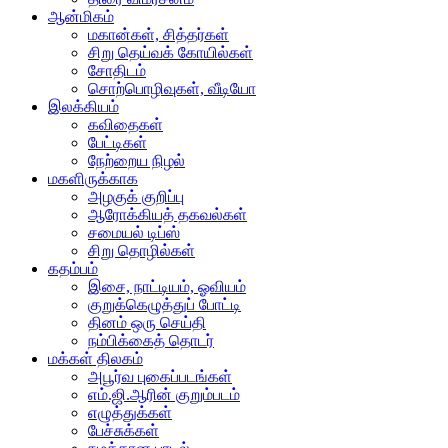
ஆன்மிகம்
மகான்கள், சித்தர்கள்
சிறு தெய்வக் கோயில்கள்
சோதிடம்
சொற்பொழிவுகள், வீடியோ
இலக்கியம்
கவிதைகள்
பேட்டிகள்
நேற்றைய நிழல்
மகளிருக்காக
அழகுக் குறிப்பு
ஆரோக்கியத் தகவல்கள்
சமையல் டிப்ஸ்
சிறு தொழில்கள்
கதம்பம்
இசை, நாட்டியம், ஓவியம்
குறுக்கெழுத்துப் போட்டி
தினம் ஒரு செய்தி
நம்பிக்கைத் தொடர்
மக்கள் திலகம்
அபூர்வ புகைப்படங்கள்
எம்.ஜி.ஆரின் குறும்படம்
எழுத்துக்கள்
பேச்சுக்கள்