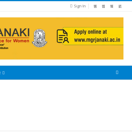
Sign In
்