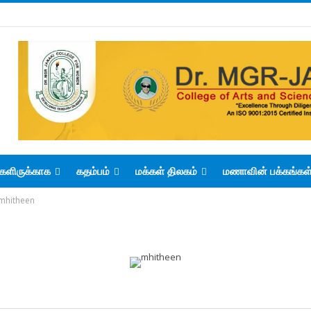
களிருக்காக
கதம்பம்
மக்கள் திலகம்
மணாவின் பக்கங்கள
mhitheen