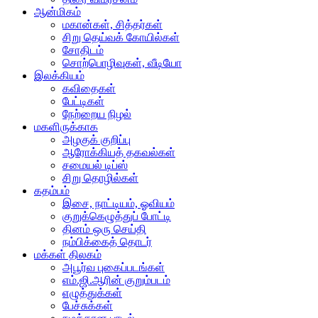
ஆன்மிகம்
மகான்கள், சித்தர்கள்
சிறு தெய்வக் கோயில்கள்
சோதிடம்
சொற்பொழிவுகள், வீடியோ
இலக்கியம்
கவிதைகள்
பேட்டிகள்
நேற்றைய நிழல்
மகளிருக்காக
அழகுக் குறிப்பு
ஆரோக்கியத் தகவல்கள்
சமையல் டிப்ஸ்
சிறு தொழில்கள்
கதம்பம்
இசை, நாட்டியம், ஓவியம்
குறுக்கெழுத்துப் போட்டி
தினம் ஒரு செய்தி
நம்பிக்கைத் தொடர்
மக்கள் திலகம்
அபூர்வ புகைப்படங்கள்
எம்.ஜி.ஆரின் குறும்படம்
எழுத்துக்கள்
பேச்சுக்கள்