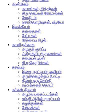
ஆன்மிகம்
மகான்கள், சித்தர்கள்
சிறு தெய்வக் கோயில்கள்
சோதிடம்
சொற்பொழிவுகள், வீடியோ
இலக்கியம்
கவிதைகள்
பேட்டிகள்
நேற்றைய நிழல்
மகளிருக்காக
அழகுக் குறிப்பு
ஆரோக்கியத் தகவல்கள்
சமையல் டிப்ஸ்
சிறு தொழில்கள்
கதம்பம்
இசை, நாட்டியம், ஓவியம்
குறுக்கெழுத்துப் போட்டி
தினம் ஒரு செய்தி
நம்பிக்கைத் தொடர்
மக்கள் திலகம்
அபூர்வ புகைப்படங்கள்
எம்.ஜி.ஆரின் குறும்படம்
எழுத்துக்கள்
பேச்சுக்கள்