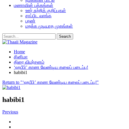
நமக்கான பாடல்
மணாவின் பக்கங்கள்
ஊர் சுற்றிக் குறிப்புகள்
சாப்பிட வாங்க
பரண்
மறக்க முடியாத முகங்கள்
Home
சினிமா
திரை விமர்சனம்
‘ஹபீபி’ காண வேண்டிய கலைப் படைப்பு!
habibi1
Return to "‘ஹபீபி’ காண வேண்டிய கலைப் படைப்பு!"
habibi1
Previous