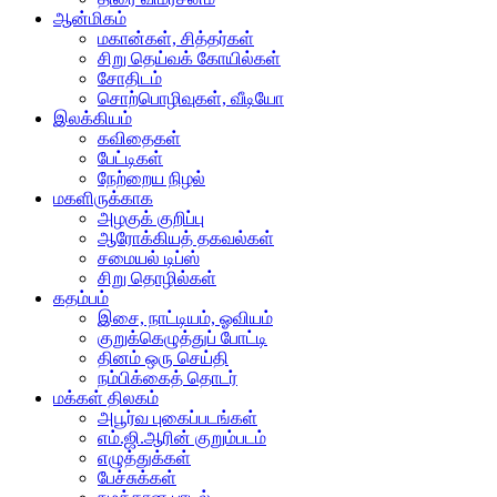
ஆன்மிகம்
மகான்கள், சித்தர்கள்
சிறு தெய்வக் கோயில்கள்
சோதிடம்
சொற்பொழிவுகள், வீடியோ
இலக்கியம்
கவிதைகள்
பேட்டிகள்
நேற்றைய நிழல்
மகளிருக்காக
அழகுக் குறிப்பு
ஆரோக்கியத் தகவல்கள்
சமையல் டிப்ஸ்
சிறு தொழில்கள்
கதம்பம்
இசை, நாட்டியம், ஓவியம்
குறுக்கெழுத்துப் போட்டி
தினம் ஒரு செய்தி
நம்பிக்கைத் தொடர்
மக்கள் திலகம்
அபூர்வ புகைப்படங்கள்
எம்.ஜி.ஆரின் குறும்படம்
எழுத்துக்கள்
பேச்சுக்கள்