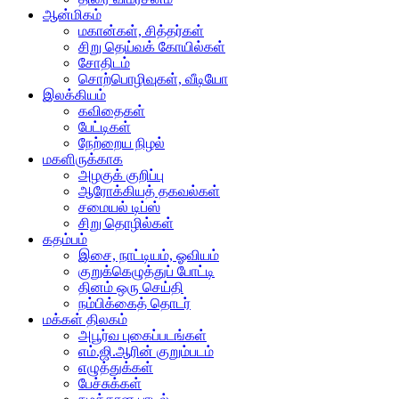
ஆன்மிகம்
மகான்கள், சித்தர்கள்
சிறு தெய்வக் கோயில்கள்
சோதிடம்
சொற்பொழிவுகள், வீடியோ
இலக்கியம்
கவிதைகள்
பேட்டிகள்
நேற்றைய நிழல்
மகளிருக்காக
அழகுக் குறிப்பு
ஆரோக்கியத் தகவல்கள்
சமையல் டிப்ஸ்
சிறு தொழில்கள்
கதம்பம்
இசை, நாட்டியம், ஓவியம்
குறுக்கெழுத்துப் போட்டி
தினம் ஒரு செய்தி
நம்பிக்கைத் தொடர்
மக்கள் திலகம்
அபூர்வ புகைப்படங்கள்
எம்.ஜி.ஆரின் குறும்படம்
எழுத்துக்கள்
பேச்சுக்கள்