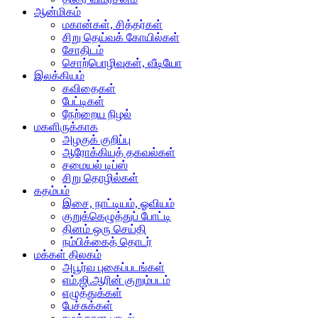
ஆன்மிகம்
மகான்கள், சித்தர்கள்
சிறு தெய்வக் கோயில்கள்
சோதிடம்
சொற்பொழிவுகள், வீடியோ
இலக்கியம்
கவிதைகள்
பேட்டிகள்
நேற்றைய நிழல்
மகளிருக்காக
அழகுக் குறிப்பு
ஆரோக்கியத் தகவல்கள்
சமையல் டிப்ஸ்
சிறு தொழில்கள்
கதம்பம்
இசை, நாட்டியம், ஓவியம்
குறுக்கெழுத்துப் போட்டி
தினம் ஒரு செய்தி
நம்பிக்கைத் தொடர்
மக்கள் திலகம்
அபூர்வ புகைப்படங்கள்
எம்.ஜி.ஆரின் குறும்படம்
எழுத்துக்கள்
பேச்சுக்கள்