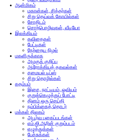
ஆன்மிகம்
மகான்கள், சித்தர்கள்
சிறு தெய்வக் கோயில்கள்
சோதிடம்
சொற்பொழிவுகள், வீடியோ
இலக்கியம்
கவிதைகள்
பேட்டிகள்
நேற்றைய நிழல்
மகளிருக்காக
அழகுக் குறிப்பு
ஆரோக்கியத் தகவல்கள்
சமையல் டிப்ஸ்
சிறு தொழில்கள்
கதம்பம்
இசை, நாட்டியம், ஓவியம்
குறுக்கெழுத்துப் போட்டி
தினம் ஒரு செய்தி
நம்பிக்கைத் தொடர்
மக்கள் திலகம்
அபூர்வ புகைப்படங்கள்
எம்.ஜி.ஆரின் குறும்படம்
எழுத்துக்கள்
பேச்சுக்கள்