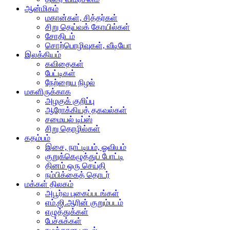
ஆன்மிகம்
மகான்கள், சித்தர்கள்
சிறு தெய்வக் கோயில்கள்
சோதிடம்
சொற்பொழிவுகள், வீடியோ
இலக்கியம்
கவிதைகள்
பேட்டிகள்
நேற்றைய நிழல்
மகளிருக்காக
அழகுக் குறிப்பு
ஆரோக்கியத் தகவல்கள்
சமையல் டிப்ஸ்
சிறு தொழில்கள்
கதம்பம்
இசை, நாட்டியம், ஓவியம்
குறுக்கெழுத்துப் போட்டி
தினம் ஒரு செய்தி
நம்பிக்கைத் தொடர்
மக்கள் திலகம்
அபூர்வ புகைப்படங்கள்
எம்.ஜி.ஆரின் குறும்படம்
எழுத்துக்கள்
பேச்சுக்கள்