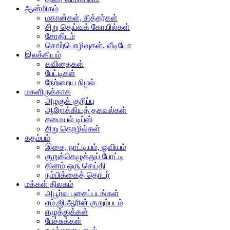
ஆன்மிகம்
மகான்கள், சித்தர்கள்
சிறு தெய்வக் கோயில்கள்
சோதிடம்
சொற்பொழிவுகள், வீடியோ
இலக்கியம்
கவிதைகள்
பேட்டிகள்
நேற்றைய நிழல்
மகளிருக்காக
அழகுக் குறிப்பு
ஆரோக்கியத் தகவல்கள்
சமையல் டிப்ஸ்
சிறு தொழில்கள்
கதம்பம்
இசை, நாட்டியம், ஓவியம்
குறுக்கெழுத்துப் போட்டி
தினம் ஒரு செய்தி
நம்பிக்கைத் தொடர்
மக்கள் திலகம்
அபூர்வ புகைப்படங்கள்
எம்.ஜி.ஆரின் குறும்படம்
எழுத்துக்கள்
பேச்சுக்கள்