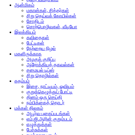
ஆன்மிகம்
மகான்கள், சித்தர்கள்
சிறு தெய்வக் கோயில்கள்
சோதிடம்
சொற்பொழிவுகள், வீடியோ
இலக்கியம்
கவிதைகள்
பேட்டிகள்
நேற்றைய நிழல்
மகளிருக்காக
அழகுக் குறிப்பு
ஆரோக்கியத் தகவல்கள்
சமையல் டிப்ஸ்
சிறு தொழில்கள்
கதம்பம்
இசை, நாட்டியம், ஓவியம்
குறுக்கெழுத்துப் போட்டி
தினம் ஒரு செய்தி
நம்பிக்கைத் தொடர்
மக்கள் திலகம்
அபூர்வ புகைப்படங்கள்
எம்.ஜி.ஆரின் குறும்படம்
எழுத்துக்கள்
பேச்சுக்கள்