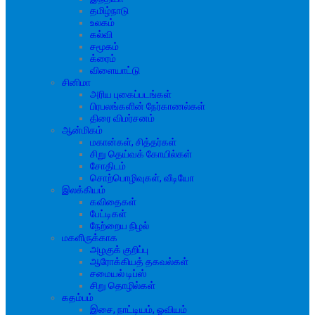
தமிழ்நாடு
உலகம்
கல்வி
சமூகம்
க்ரைம்
விளையாட்டு
சினிமா
அரிய புகைப்படங்கள்
பிரபலங்களின் நேர்காணல்கள்
திரை விமர்சனம்
ஆன்மிகம்
மகான்கள், சித்தர்கள்
சிறு தெய்வக் கோயில்கள்
சோதிடம்
சொற்பொழிவுகள், வீடியோ
இலக்கியம்
கவிதைகள்
பேட்டிகள்
நேற்றைய நிழல்
மகளிருக்காக
அழகுக் குறிப்பு
ஆரோக்கியத் தகவல்கள்
சமையல் டிப்ஸ்
சிறு தொழில்கள்
கதம்பம்
இசை, நாட்டியம், ஓவியம்