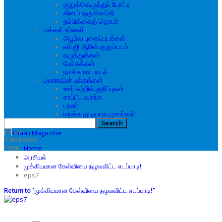
குறுக்கெழுத்துப் போட்டி
தினம் ஒரு செய்தி
நம்பிக்கைத் தொடர்
மக்கள் திலகம்
அபூர்வ புகைப்படங்கள்
எம்.ஜி.ஆரின் குறும்படம்
எழுத்துக்கள்
பேச்சுக்கள்
நமக்கான பாடல்
மணாவின் பக்கங்கள்
ஊர் சுற்றிக் குறிப்புகள்
சாப்பிட வாங்க
பரண்
மறக்க முடியாத முகங்கள்
Posts
Categories
Tags
Home
அரசியல்
முக்கியமான கேள்வியை நழுவவிட்ட எடப்பாடி!
eps7
Return to "முக்கியமான கேள்வியை நழுவவிட்ட எடப்பாடி!"