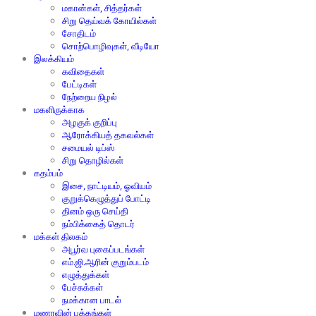
மகான்கள், சித்தர்கள்
சிறு தெய்வக் கோயில்கள்
சோதிடம்
சொற்பொழிவுகள், வீடியோ
இலக்கியம்
கவிதைகள்
பேட்டிகள்
நேற்றைய நிழல்
மகளிருக்காக
அழகுக் குறிப்பு
ஆரோக்கியத் தகவல்கள்
சமையல் டிப்ஸ்
சிறு தொழில்கள்
கதம்பம்
இசை, நாட்டியம், ஓவியம்
குறுக்கெழுத்துப் போட்டி
தினம் ஒரு செய்தி
நம்பிக்கைத் தொடர்
மக்கள் திலகம்
அபூர்வ புகைப்படங்கள்
எம்.ஜி.ஆரின் குறும்படம்
எழுத்துக்கள்
பேச்சுக்கள்
நமக்கான பாடல்
மணாவின் பக்கங்கள்