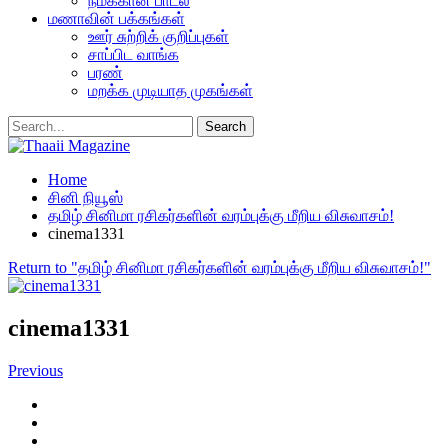
நமக்கான பாடல்
மணாவின் பக்கங்கள்
ஊர் சுற்றிக் குறிப்புகள்
சாப்பிட வாங்க
பரண்
மறக்க முடியாத முகங்கள்
Home
சினி நியூஸ்
தமிழ் சினிமா ரசிகர்களின் வரம்புக்கு மீறிய விசுவாசம்!
cinema1331
Return to "தமிழ் சினிமா ரசிகர்களின் வரம்புக்கு மீறிய விசுவாசம்!"
cinema1331
Previous