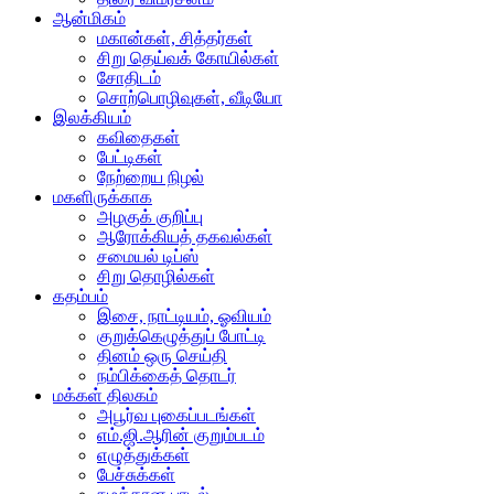
ஆன்மிகம்
மகான்கள், சித்தர்கள்
சிறு தெய்வக் கோயில்கள்
சோதிடம்
சொற்பொழிவுகள், வீடியோ
இலக்கியம்
கவிதைகள்
பேட்டிகள்
நேற்றைய நிழல்
மகளிருக்காக
அழகுக் குறிப்பு
ஆரோக்கியத் தகவல்கள்
சமையல் டிப்ஸ்
சிறு தொழில்கள்
கதம்பம்
இசை, நாட்டியம், ஓவியம்
குறுக்கெழுத்துப் போட்டி
தினம் ஒரு செய்தி
நம்பிக்கைத் தொடர்
மக்கள் திலகம்
அபூர்வ புகைப்படங்கள்
எம்.ஜி.ஆரின் குறும்படம்
எழுத்துக்கள்
பேச்சுக்கள்