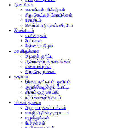
ஆன்மிகம்
மகான்கள், சித்தர்கள்
சிறு தெய்வக் கோயில்கள்
சோதிடம்
சொற்பொழிவுகள், வீடியோ
இலக்கியம்
கவிதைகள்
பேட்டிகள்
நேற்றைய நிழல்
மகளிருக்காக
அழகுக் குறிப்பு
ஆரோக்கியத் தகவல்கள்
சமையல் டிப்ஸ்
சிறு தொழில்கள்
கதம்பம்
இசை, நாட்டியம், ஓவியம்
குறுக்கெழுத்துப் போட்டி
தினம் ஒரு செய்தி
நம்பிக்கைத் தொடர்
மக்கள் திலகம்
அபூர்வ புகைப்படங்கள்
எம்.ஜி.ஆரின் குறும்படம்
எழுத்துக்கள்
பேச்சுக்கள்