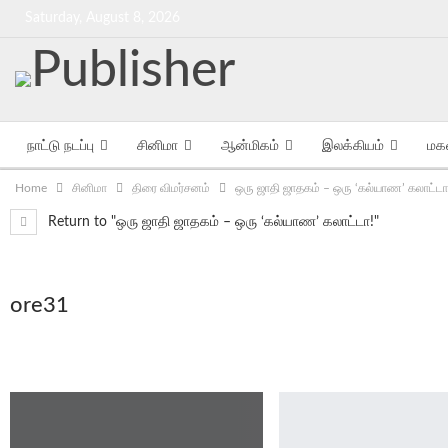
Saturday, August 8, 2026
நாட்டு நடப்பு
சினிமா
ஆன்மிகம்
இலக்கியம்
மக
Home
சினிமா
திரை விமர்சனம்
ஒரு ஜாதி ஜாதகம் – ஒரு ‘கல்யாண’ கலாட்டா
Return to "ஒரு ஜாதி ஜாதகம் – ஒரு ‘கல்யாண’ கலாட்டா!"
ore31