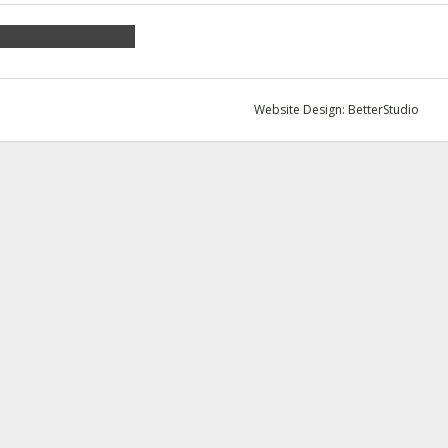
am
Join us on Instagram
Website Design:
BetterStudio