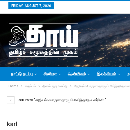
FRIDAY, AUGUST 7, 2026
நாட்டு நடப்பு
சினிமா
ஆன்மிகம்
இலக்கியம்
ம
Home
கதம்பம்
தினம் ஒரு செய்தி
அறிவும் பொருளாதாரமும் சேர்ந்ததே வளர்
Return to "அறிவும் பொருளாதாரமும் சேர்ந்ததே வளர்ச்சி!"
karl