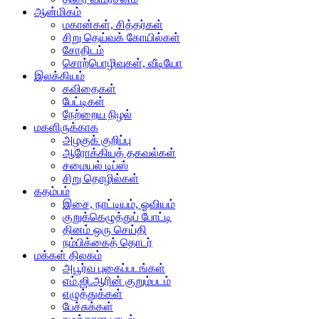
ஆன்மிகம்
மகான்கள், சித்தர்கள்
சிறு தெய்வக் கோயில்கள்
சோதிடம்
சொற்பொழிவுகள், வீடியோ
இலக்கியம்
கவிதைகள்
பேட்டிகள்
நேற்றைய நிழல்
மகளிருக்காக
அழகுக் குறிப்பு
ஆரோக்கியத் தகவல்கள்
சமையல் டிப்ஸ்
சிறு தொழில்கள்
கதம்பம்
இசை, நாட்டியம், ஓவியம்
குறுக்கெழுத்துப் போட்டி
தினம் ஒரு செய்தி
நம்பிக்கைத் தொடர்
மக்கள் திலகம்
அபூர்வ புகைப்படங்கள்
எம்.ஜி.ஆரின் குறும்படம்
எழுத்துக்கள்
பேச்சுக்கள்