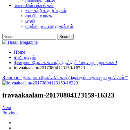
நமக்கான பாடல்
மணாவின் பக்கங்கள்
ஊர் சுற்றிக் குறிப்புகள்
சாப்பிட வாங்க
பரண்
மறக்க முடியாத முகங்கள்
Home
சினி நியூஸ்
திரையை நோக்கிக் காத்திருக்கும் ‘மத கஜ ராஜா’க்கள்!
iravaakaalam-20170804123159-16323
Return to "திரையை நோக்கிக் காத்திருக்கும் ‘மத கஜ ராஜா’க்கள்!"
iravaakaalam-20170804123159-16323
Next
Previous