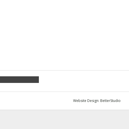
am
Join us on Instagram
Website Design:
BetterStudio