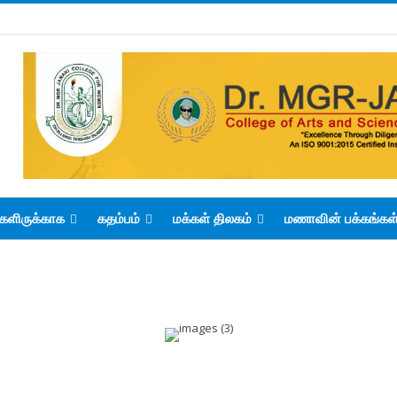
களிருக்காக
கதம்பம்
மக்கள் திலகம்
மணாவின் பக்கங்கள