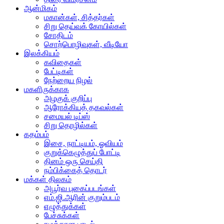
ஆன்மிகம்
மகான்கள், சித்தர்கள்
சிறு தெய்வக் கோயில்கள்
சோதிடம்
சொற்பொழிவுகள், வீடியோ
இலக்கியம்
கவிதைகள்
பேட்டிகள்
நேற்றைய நிழல்
மகளிருக்காக
அழகுக் குறிப்பு
ஆரோக்கியத் தகவல்கள்
சமையல் டிப்ஸ்
சிறு தொழில்கள்
கதம்பம்
இசை, நாட்டியம், ஓவியம்
குறுக்கெழுத்துப் போட்டி
தினம் ஒரு செய்தி
நம்பிக்கைத் தொடர்
மக்கள் திலகம்
அபூர்வ புகைப்படங்கள்
எம்.ஜி.ஆரின் குறும்படம்
எழுத்துக்கள்
பேச்சுக்கள்