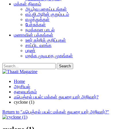
மக்கள் திலகம்
அபூர்வ புகைப்படங்கள்
எம்.ஜி.ஆரின் குறும்படம்
எழுத்துக்கள்
பேச்சுக்கள்
நமக்கான பாடல்
மணாவின் பக்கங்கள்
ஊர் சுற்றிக் குறிப்புகள்
சாப்பிட வாங்க
பரண்
மறக்க முடியாத முகங்கள்
Home
அரசியல்
தலையங்கம்
ஃபெஞ்சல் புயல்: மக்கள் துயரை யார் அறிவார்?
cyclone (1)
Return to "ஃபெஞ்சல் புயல்: மக்கள் துயரை யார் அறிவார்?"