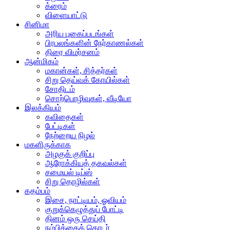
க்ரைம்
விளையாட்டு
சினிமா
அரிய புகைப்படங்கள்
பிரபலங்களின் நேர்காணல்கள்
திரை விமர்சனம்
ஆன்மிகம்
மகான்கள், சித்தர்கள்
சிறு தெய்வக் கோயில்கள்
சோதிடம்
சொற்பொழிவுகள், வீடியோ
இலக்கியம்
கவிதைகள்
பேட்டிகள்
நேற்றைய நிழல்
மகளிருக்காக
அழகுக் குறிப்பு
ஆரோக்கியத் தகவல்கள்
சமையல் டிப்ஸ்
சிறு தொழில்கள்
கதம்பம்
இசை, நாட்டியம், ஓவியம்
குறுக்கெழுத்துப் போட்டி
தினம் ஒரு செய்தி
நம்பிக்கைத் தொடர்