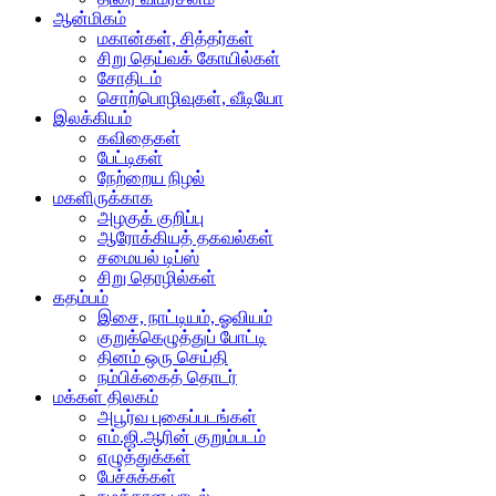
ஆன்மிகம்
மகான்கள், சித்தர்கள்
சிறு தெய்வக் கோயில்கள்
சோதிடம்
சொற்பொழிவுகள், வீடியோ
இலக்கியம்
கவிதைகள்
பேட்டிகள்
நேற்றைய நிழல்
மகளிருக்காக
அழகுக் குறிப்பு
ஆரோக்கியத் தகவல்கள்
சமையல் டிப்ஸ்
சிறு தொழில்கள்
கதம்பம்
இசை, நாட்டியம், ஓவியம்
குறுக்கெழுத்துப் போட்டி
தினம் ஒரு செய்தி
நம்பிக்கைத் தொடர்
மக்கள் திலகம்
அபூர்வ புகைப்படங்கள்
எம்.ஜி.ஆரின் குறும்படம்
எழுத்துக்கள்
பேச்சுக்கள்