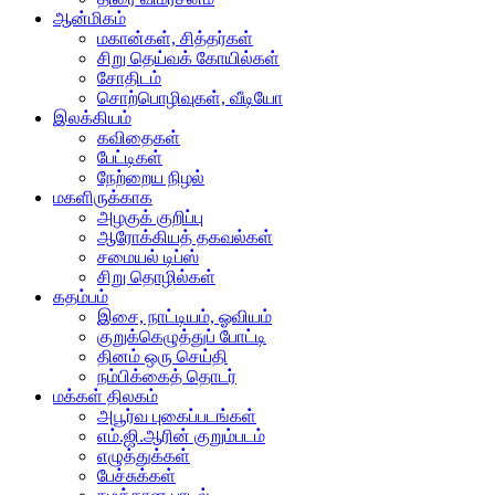
ஆன்மிகம்
மகான்கள், சித்தர்கள்
சிறு தெய்வக் கோயில்கள்
சோதிடம்
சொற்பொழிவுகள், வீடியோ
இலக்கியம்
கவிதைகள்
பேட்டிகள்
நேற்றைய நிழல்
மகளிருக்காக
அழகுக் குறிப்பு
ஆரோக்கியத் தகவல்கள்
சமையல் டிப்ஸ்
சிறு தொழில்கள்
கதம்பம்
இசை, நாட்டியம், ஓவியம்
குறுக்கெழுத்துப் போட்டி
தினம் ஒரு செய்தி
நம்பிக்கைத் தொடர்
மக்கள் திலகம்
அபூர்வ புகைப்படங்கள்
எம்.ஜி.ஆரின் குறும்படம்
எழுத்துக்கள்
பேச்சுக்கள்