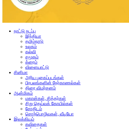
நாட்டு நடப்பு
இந்தியா
தமிழ்நாடு
உலகம்
கல்வி
சமூகம்
க்ரைம்
விளையாட்டு
சினிமா
அரிய புகைப்படங்கள்
பிரபலங்களின் நேர்காணல்கள்
திரை விமர்சனம்
ஆன்மிகம்
மகான்கள், சித்தர்கள்
சிறு தெய்வக் கோயில்கள்
சோதிடம்
சொற்பொழிவுகள், வீடியோ
இலக்கியம்
கவிதைகள்