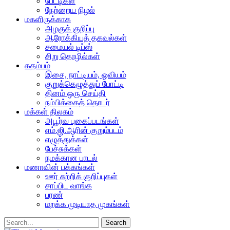
பேட்டிகள்
நேற்றைய நிழல்
மகளிருக்காக
அழகுக் குறிப்பு
ஆரோக்கியத் தகவல்கள்
சமையல் டிப்ஸ்
சிறு தொழில்கள்
கதம்பம்
இசை, நாட்டியம், ஓவியம்
குறுக்கெழுத்துப் போட்டி
தினம் ஒரு செய்தி
நம்பிக்கைத் தொடர்
மக்கள் திலகம்
அபூர்வ புகைப்படங்கள்
எம்.ஜி.ஆரின் குறும்படம்
எழுத்துக்கள்
பேச்சுக்கள்
நமக்கான பாடல்
மணாவின் பக்கங்கள்
ஊர் சுற்றிக் குறிப்புகள்
சாப்பிட வாங்க
பரண்
மறக்க முடியாத முகங்கள்