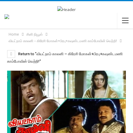
Home
சினி நியூஸ்
வியட்நாம் காலனி – கிரேசி மோகன்+பிரபு+கவுண்டமணி காம்போவின் வெற்றி!
Return to "வியட்நாம் காலனி – கிரேசி மோகன்+பிரபு+கவுண்டமணி
காம்போவின் வெற்றி!"