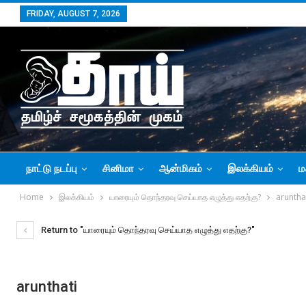
FRIDAY, AUGUST 7, 2026
நாட்டு நடப்பு
சினிமா
ஆன்மிகம்
இலக்கியம்
ம
Home
இலக்கியம்
யாரையும் தொந்தரவு செய்யாத எழுத்து எதற்கு?
aruntha
Return to "யாரையும் தொந்தரவு செய்யாத எழுத்து எதற்கு?"
arunthati