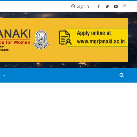
Sign In
்