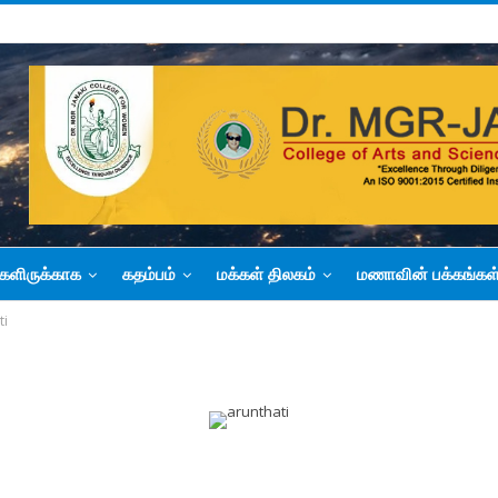
களிருக்காக
கதம்பம்
மக்கள் திலகம்
மணாவின் பக்கங்கள
ti