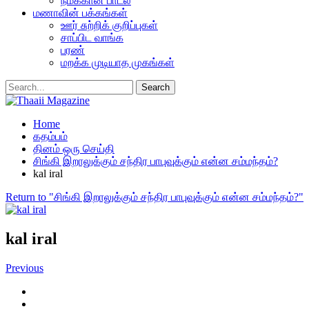
நமக்கான பாடல்
மணாவின் பக்கங்கள்
ஊர் சுற்றிக் குறிப்புகள்
சாப்பிட வாங்க
பரண்
மறக்க முடியாத முகங்கள்
Home
கதம்பம்
தினம் ஒரு செய்தி
சிங்கி இறாலுக்கும் சந்திர பாபுவுக்கும் என்ன சம்மந்தம்?
kal iral
Return to "சிங்கி இறாலுக்கும் சந்திர பாபுவுக்கும் என்ன சம்மந்தம்?"
kal iral
Previous