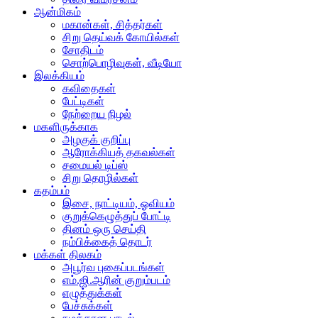
ஆன்மிகம்
மகான்கள், சித்தர்கள்
சிறு தெய்வக் கோயில்கள்
சோதிடம்
சொற்பொழிவுகள், வீடியோ
இலக்கியம்
கவிதைகள்
பேட்டிகள்
நேற்றைய நிழல்
மகளிருக்காக
அழகுக் குறிப்பு
ஆரோக்கியத் தகவல்கள்
சமையல் டிப்ஸ்
சிறு தொழில்கள்
கதம்பம்
இசை, நாட்டியம், ஓவியம்
குறுக்கெழுத்துப் போட்டி
தினம் ஒரு செய்தி
நம்பிக்கைத் தொடர்
மக்கள் திலகம்
அபூர்வ புகைப்படங்கள்
எம்.ஜி.ஆரின் குறும்படம்
எழுத்துக்கள்
பேச்சுக்கள்