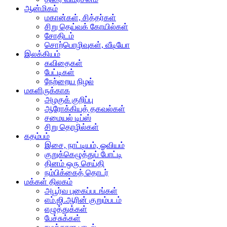
ஆன்மிகம்
மகான்கள், சித்தர்கள்
சிறு தெய்வக் கோயில்கள்
சோதிடம்
சொற்பொழிவுகள், வீடியோ
இலக்கியம்
கவிதைகள்
பேட்டிகள்
நேற்றைய நிழல்
மகளிருக்காக
அழகுக் குறிப்பு
ஆரோக்கியத் தகவல்கள்
சமையல் டிப்ஸ்
சிறு தொழில்கள்
கதம்பம்
இசை, நாட்டியம், ஓவியம்
குறுக்கெழுத்துப் போட்டி
தினம் ஒரு செய்தி
நம்பிக்கைத் தொடர்
மக்கள் திலகம்
அபூர்வ புகைப்படங்கள்
எம்.ஜி.ஆரின் குறும்படம்
எழுத்துக்கள்
பேச்சுக்கள்