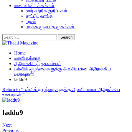
நமக்கான பாடல்
மணாவின் பக்கங்கள்
ஊர் சுற்றிக் குறிப்புகள்
சாப்பிட வாங்க
பரண்
மறக்க முடியாத முகங்கள்
Home
மகளிருக்காக
ஆரோக்கியத் தகவல்கள்
பள்ளிக் குழந்தைகளுக்கு அவசியமான ஆரோக்கிய
உணவுகள்!
laddu9
Return to "பள்ளிக் குழந்தைகளுக்கு அவசியமான ஆரோக்கிய
உணவுகள்!"
laddu9
Next
Previous