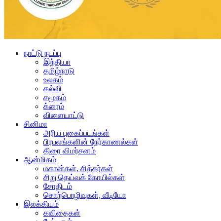
நாட்டு நடப்பு
இந்தியா
தமிழ்நாடு
உலகம்
கல்வி
சமூகம்
க்ரைம்
விளையாட்டு
சினிமா
அரிய புகைப்படங்கள்
பிரபலங்களின் நேர்காணல்கள்
திரை விமர்சனம்
ஆன்மிகம்
மகான்கள், சித்தர்கள்
சிறு தெய்வக் கோயில்கள்
சோதிடம்
சொற்பொழிவுகள், வீடியோ
இலக்கியம்
கவிதைகள்