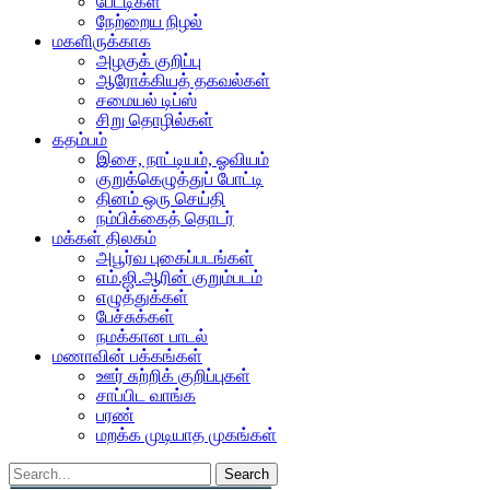
பேட்டிகள்
நேற்றைய நிழல்
மகளிருக்காக
அழகுக் குறிப்பு
ஆரோக்கியத் தகவல்கள்
சமையல் டிப்ஸ்
சிறு தொழில்கள்
கதம்பம்
இசை, நாட்டியம், ஓவியம்
குறுக்கெழுத்துப் போட்டி
தினம் ஒரு செய்தி
நம்பிக்கைத் தொடர்
மக்கள் திலகம்
அபூர்வ புகைப்படங்கள்
எம்.ஜி.ஆரின் குறும்படம்
எழுத்துக்கள்
பேச்சுக்கள்
நமக்கான பாடல்
மணாவின் பக்கங்கள்
ஊர் சுற்றிக் குறிப்புகள்
சாப்பிட வாங்க
பரண்
மறக்க முடியாத முகங்கள்