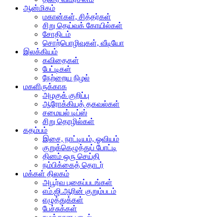
ஆன்மிகம்
மகான்கள், சித்தர்கள்
சிறு தெய்வக் கோயில்கள்
சோதிடம்
சொற்பொழிவுகள், வீடியோ
இலக்கியம்
கவிதைகள்
பேட்டிகள்
நேற்றைய நிழல்
மகளிருக்காக
அழகுக் குறிப்பு
ஆரோக்கியத் தகவல்கள்
சமையல் டிப்ஸ்
சிறு தொழில்கள்
கதம்பம்
இசை, நாட்டியம், ஓவியம்
குறுக்கெழுத்துப் போட்டி
தினம் ஒரு செய்தி
நம்பிக்கைத் தொடர்
மக்கள் திலகம்
அபூர்வ புகைப்படங்கள்
எம்.ஜி.ஆரின் குறும்படம்
எழுத்துக்கள்
பேச்சுக்கள்