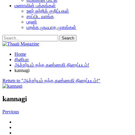
நமக்கான பாடல்
மணாவின் பக்கங்கள்
ஊர் சுற்றிக் குறிப்புகள்
சாப்பிட வாங்க
பரண்
மறக்க முடியாத முகங்கள்
Home
சினிமா
ஆச்சர்யம் தந்த கண்ணகி திரைப்படம்!
kannagi
Return to "ஆச்சர்யம் தந்த கண்ணகி திரைப்படம்!"
kannagi
Previous