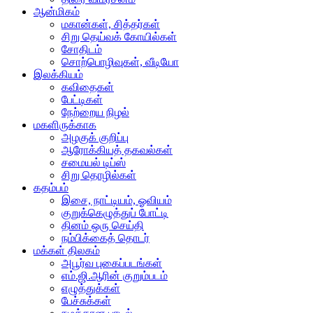
ஆன்மிகம்
மகான்கள், சித்தர்கள்
சிறு தெய்வக் கோயில்கள்
சோதிடம்
சொற்பொழிவுகள், வீடியோ
இலக்கியம்
கவிதைகள்
பேட்டிகள்
நேற்றைய நிழல்
மகளிருக்காக
அழகுக் குறிப்பு
ஆரோக்கியத் தகவல்கள்
சமையல் டிப்ஸ்
சிறு தொழில்கள்
கதம்பம்
இசை, நாட்டியம், ஓவியம்
குறுக்கெழுத்துப் போட்டி
தினம் ஒரு செய்தி
நம்பிக்கைத் தொடர்
மக்கள் திலகம்
அபூர்வ புகைப்படங்கள்
எம்.ஜி.ஆரின் குறும்படம்
எழுத்துக்கள்
பேச்சுக்கள்