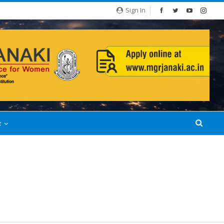
Sign In
்