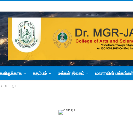
களிருக்காக
கதம்பம்
மக்கள் திலகம்
மணாவின் பக்கங்கள
dengu